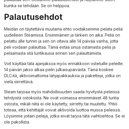
kuinka se tehdään. Se on helppoa.
Palautusehdot
Meidän on täytettävä muutama ehto voidaksemme pelata peliä
uudelleen Steamissä. Ensimmäinen ja tärkein on aika. Peliä on
pelattu alle tunnin ja sen on oltava alle 14 päivää vanha, jotta
peli voidaan palauttaa. Tämä estää sinua ostamasta peliä ja
pelaamasta sitä tuntikausia ennen sen palauttamista.
Voit käyttää tätä ajanjaksoa myös ennakkoon ostetuille peleille.
14 päivän jakso alkaa pelin julkaisupäivästä. Tämä koskee
DLC:itä, aktivoimattomia lahjapakkauksia ja paketteja, jotka on
vielä siirrettävä.
Steam tarjoaa myös mahdollisuuden saada hyvitystä peleissä
tehdyistä ostoksista. Ne ovat voimassa ensimmäiset 48 tuntia
ostosta, mikäli niitä ei ole käytetty, siirretty tai muutettu. Yhtiö
toteaa, että kehittäjät voivat aktivoida luottoa muissa peleissä.
Löysimme joitain pelejä, jotka eivät tarjoa tätä vaihtoehtoa. Se ei
ole pakollista.