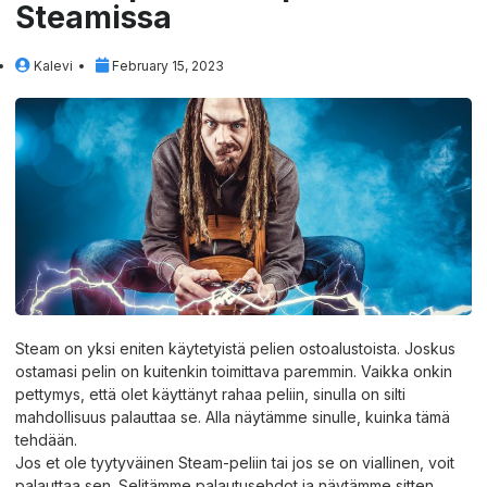
Steamissa
Kalevi
February 15, 2023
Steam on yksi eniten käytetyistä pelien ostoalustoista. Joskus
ostamasi pelin on kuitenkin toimittava paremmin. Vaikka onkin
pettymys, että olet käyttänyt rahaa peliin, sinulla on silti
mahdollisuus palauttaa se. Alla näytämme sinulle, kuinka tämä
tehdään.
Jos et ole tyytyväinen
Steam-peliin
tai jos se on viallinen, voit
palauttaa sen. Selitämme palautusehdot ja näytämme sitten