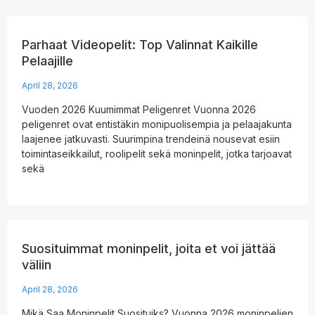
Parhaat Videopelit: Top Valinnat Kaikille
Pelaajille
April 28, 2026
Vuoden 2026 Kuumimmat Peligenret Vuonna 2026
peligenret ovat entistäkin monipuolisempia ja pelaajakunta
laajenee jatkuvasti. Suurimpina trendeinä nousevat esiin
toimintaseikkailut, roolipelit sekä moninpelit, jotka tarjoavat
sekä
Suosituimmat moninpelit, joita et voi jättää
väliin
April 28, 2026
Mikä Saa Moninpelit Suosituiks? Vuonna 2026 moninpelien