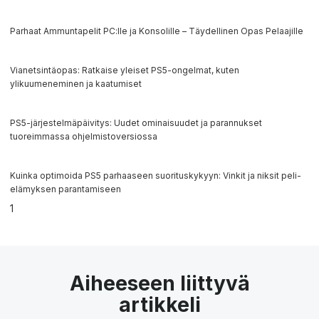
Parhaat Ammuntapelit PC:lle ja Konsolille – Täydellinen Opas Pelaajille
Vianetsintäopas: Ratkaise yleiset PS5-ongelmat, kuten
ylikuumeneminen ja kaatumiset
PS5-järjestelmäpäivitys: Uudet ominaisuudet ja parannukset
tuoreimmassa ohjelmistoversiossa
Kuinka optimoida PS5 parhaaseen suorituskykyyn: Vinkit ja niksit peli-
elämyksen parantamiseen
Aiheeseen liittyvä
artikkeli