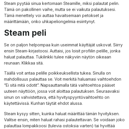
Steam pyytää sinua kertomaan Steamille, miksi palautat pelin.
Tämä on pakollinen vaihe, mutta se ei vaikuta palautuksesi.
Tämä menettely voi auttaa havaitsemaan petokset ja
määrittämään, onko uhkapeliongelmia esiintynyt.
Steam peli
Se on paljon helpompaa kuin useimmat käyttäjät uskovat. Siirry
ensin Steam-kirjastoosi. Auttaisi, jos loisit profiilin pelille, jonka
haluat palauttaa. Tukilinkki tulee näkyviin näytön oikeaan
reunaan. Klikkaa sitä.
Täällä voit antaa
pelille
poikkeuksellista tukea. Sinulla on
mahdollisuus palauttaa se. Voit merkitä haluamasi vaihtoehdon
“Ei sitä mitä odotit”. Napsauttamalla tätä vaihtoehtoa pääset
uuteen näyttöön, jossa voit aloittaa palautuksen. Seuraavaksi
sinun on vahvistettava, että hyvityspyyntövaihtoehto on
käytettävissä. Kunhan täytät ehdot alussa.
Steam kysyy sitten, kuinka haluat määrittää tämän hyvityksen.
Valitse ensin, miten haluat rahasi palautettavan. Se voidaan joko
palauttaa lompakkoosi (tulevia ostoksia varten) tai hyvittää